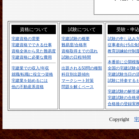
資格について
試験について
受験・申
宅建資格の需要
宅建試験の概要
試験の申し込み
宅建資格でできる仕事
難易度/合格率
従事者向け5点免
資格全体から見た難易度
資格取得までの流れ
教育訓練給付制
宅建資格に必要な費用
試験の日程/時間
本番前に公開模
宅建業での収入/年収
出題される50問の種類
全国の宅建試験
就職/転職に役立つ資格
科目別出題傾向
宅建試験当日の
宅建業を始めるには
マークシート対策
試験に持参する
他の不動産系資格
問題を解くペース
宅建試験の解答
宅建試験の合格
合格後の登録実
Copyright
宅