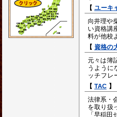
【
ユーキ
向井理や
い資格講
料が他校
【
資格の
元々は簿
うように
ッチフレ
【
TAC
】
法律系・
を取り扱っ
「早稲田