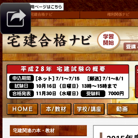
宅建合格ナビ
権利関係ナビ
宅建関連の本・教材