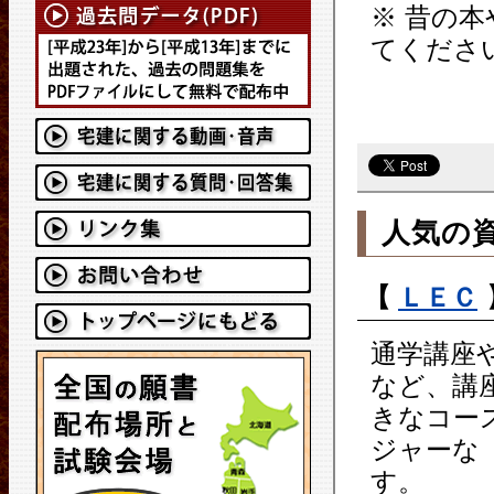
※ 昔の
てくださ
人気の
【
ＬＥＣ
通学講座
など、講
きなコー
ジャーな
す。