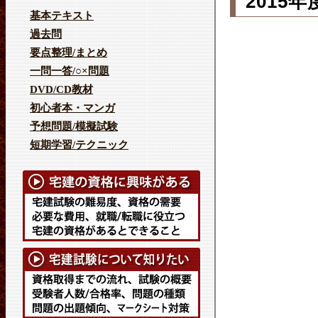
2015
基本テキスト
過去問
要点整理/まとめ
一問一答/○×問題
DVD/CD教材
初心者本・マンガ
予想問題/模擬試験
短期学習/テクニック